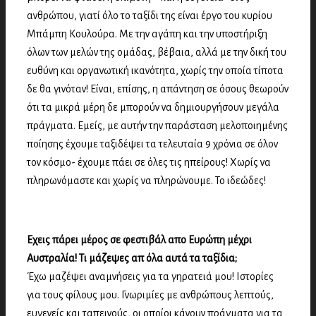
ανθρώπου, γιατί όλο το ταξίδι της είναι έργο του κυρίου
Μπάμπη Κουλούρα. Με την αγάπη και την υποστήριξη
όλων των μελών της ομάδας, βέβαια, αλλά με την δική του
ευθύνη και οργανωτική ικανότητα, χωρίς την οποία τίποτα
δε θα γινόταν! Είναι, επίσης, η απάντηση σε όσους θεωρούν
ότι τα μικρά μέρη δε μπορούν να δημιουργήσουν μεγάλα
πράγματα. Εμείς, με αυτήν την παράσταση μελοποιημένης
ποίησης έχουμε ταξιδέψει τα τελευταία 9 χρόνια σε όλον
τον κόσμο- έχουμε πάει σε όλες τις ηπείρους! Χωρίς να
πληρωνόμαστε και χωρίς να πληρώνουμε. Το ιδεώδες!
Εχεις πάρει μέρος σε φεστιβάλ απο Ευρώπη μέχρι
Αυστραλία! Τι μάζεψες απ όλα αυτά τα ταξίδια;
Έχω μαζέψει αναμνήσεις για τα γηρατειά μου! Ιστορίες
για τους φίλους μου. Γνωριμίες με ανθρώπους λεπτούς,
ευγενείς και ταπεινούς, οι οποίοι κάνουν πράγματα για τα