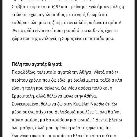
Σαββατοκύριακο το 1982 και… μείναμε! Εγώ ήμουν μόλις 4
ετών και έχω μεγάλο πάθος με το νησί, θεωρώ ότι
καθόρισε όλη μου τη ζωή με τον καλύτερο δυνατό τρόπο!
Αν πατρίδα είναι εκεί που η καρδιά του καθενός έχει το
χώρο που της αναλογεί, η Σύρος είναι η πατρίδα μου.
Πόλη που αγαπάς & γιατί;
Παραδόξως, τελευταία αγαπώ την Αθήνα. Μετά από 15
περίπου χρόνια που ζω εδώ, με διαλείμματα, ταξίδια κλπ
είναι η πόλη που θέλω να ζω. Μου αρέσει πολύ και η
Ερμούπολη, αλλά θέλω να μένω στην Αθήνα.
Συγκεκριμένα, θέλω να ζω στην Κυψέλη!
Νιώθω ότι ζω
μέσα σε ένα στίχο του Δεληβοριά που λέει: “… όλα θα ‘ναι
πάντα μαύρα, μα θα κρύβουν μια φωτιά…”. Δεν τα βλέπω
όλα μαύρα, αλλά μου αρέσει η ιδέα της φωτιάς. Της
ζωογόνου φωτιάς, που καίει τη βλακεία και τη μιζέρια.