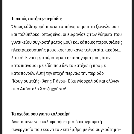
Τι ακούς αυτή την περίοδο;
Όπως κάθε φορά που καταπιάνομαι με κάτι ξενόγλωσσο
και πολύπλοκο, όπως είναι οι εμφανίσεις των Púrpura (του
γυναικείου συγκροτήματός μου) και κάποιες παρουσιάσεις
ηλεκτρακουστικής μουσικής που κάνω τελευταία, ακούω…
λαϊκά! Είναι η ξεκούραση και η παρηγοριά μου, όταν
καταπιάνομαι με είδη που δεν τα κατέχω ή που με
καταπονούν. Αυτή την εποχή περνάω την περίοδο
“Κουγιουμτζής- Άκης Πάνου- Βίκυ Μοσχολιού και ολίγων
από Απόστολο Χατζηχρήστο!
Τα σχεδια σου για το καλοκαίρι!
Ανυπομονώ να κυκλοφορήσει μια δισκογραφική
συνεργασία που έκανα το Σεπτέμβρη με ένα συγκρότημα-