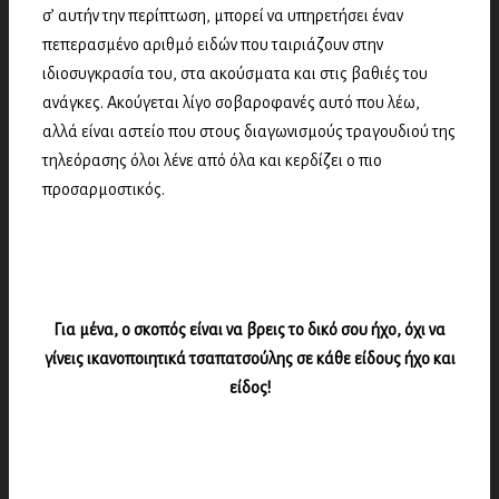
σ’ αυτήν την περίπτωση, μπορεί να υπηρετήσει έναν
πεπερασμένο αριθμό ειδών που ταιριάζουν στην
ιδιοσυγκρασία του, στα ακούσματα και στις βαθιές του
ανάγκες. Ακούγεται λίγο σοβαροφανές αυτό που λέω,
αλλά είναι αστείο που στους διαγωνισμούς τραγουδιού της
τηλεόρασης όλοι λένε από όλα και κερδίζει ο πιο
προσαρμοστικός.
Για μένα, ο σκοπός είναι να βρεις το δικό σου ήχο, όχι να
γίνεις ικανοποιητικά τσαπατσούλης σε κάθε είδους ήχο και
είδος!