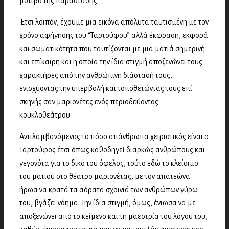
μοτίβο της παράστασης.
Έτσι λοιπόν, έχουμε μια εικόνα απόλυτα ταυτισμένη με τον
χρόνο αφήγησης του “Ταρτούφου” αλλά έκφραση, εκφορά
και σωματικότητα που ταυτίζονται με μια ματιά σημερινή
και επίκαιρη και η οποία την ίδια στιγμή αποξενώνει τους
χαρακτήρες από την ανθρώπινη διάστασή τους,
ενισχύοντας την υπερβολή και τοποθετώντας τους επί
σκηνής σαν μαριονέτες ενός περιοδεύοντος
κουκλοθεάτρου.
Αντιλαμβανόμενος το πόσο απάνθρωπα χειριστικός είναι ο
Ταρτούφος έτσι όπως καθοδηγεί διαρκώς ανθρώπους και
γεγονότα για το δικό του όφελος, τούτο εδώ το κλείσιμο
του ματιού στο θέατρο μαριονέτας, με τον απατεώνα
ήρωα να κρατά τα αόρατα σχοινιά των ανθρώπων γύρω
του, βγάζει νόημα. Την ίδια στιγμή, όμως, ένιωσα να με
αποξενώνει από το κείμενο και τη μαεστρία του λόγου του,