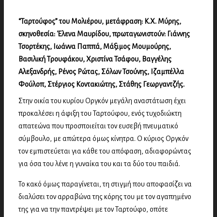
“Ταρτούφος” του Μολιέρου, μετάφραση: Κ.Χ. Μύρης,
σκηνοθεσία: Έλενα Μαυρίδου, πρωταγωνιστούν: Γιάννης
Τσορτέκης, Ιωάννα Παππά, Μάξιμος Μουμούρης,
Βασιλική Τρουφάκου, Χριστίνα Τσάφου, Βαγγέλης
Αλεξανδρής, Ρένος Ρώτας, Σόλων Τσούνης, Ιζαμπέλλα
Φούλοπ, Στέργιος Κοντακιώτης, Στάθης Γεωργαντζής.
Στην οικία του κυρίου Οργκόν μεγάλη αναστάτωση έχει
προκαλέσει η άφιξη του Ταρτούφου, ενός τυχοδιώκτη
απατεώνα που προσποιείται τον ευσεβή πνευματικό
σύμβουλο, με απώτερα όμως κίνητρα. Ο κύριος Οργκόν
τον εμπιστεύεται για κάθε του απόφαση, αδιαφορώντας
για όσα του λένε η γυναίκα του και τα δύο του παιδιά.
Το κακό όμως παραγίνεται, τη στιγμή που αποφασίζει να
διαλύσει τον αρραβώνα της κόρης του με τον αγαπημένο
της για να την παντρέψει με τον Ταρτούφο, οπότε