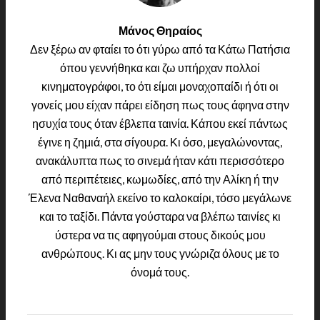
Μάνος Θηραίος
Δεν ξέρω αν φταίει το ότι γύρω από τα Κάτω Πατήσια
όπου γεννήθηκα και ζω υπήρχαν πολλοί
κινηματογράφοι, το ότι είμαι μοναχοπαίδι ή ότι οι
γονείς μου είχαν πάρει είδηση πως τους άφηνα στην
ησυχία τους όταν έβλεπα ταινία. Κάπου εκεί πάντως
έγινε η ζημιά, στα σίγουρα. Κι όσο, μεγαλώνοντας,
ανακάλυπτα πως το σινεμά ήταν κάτι περισσότερο
από περιπέτειες, κωμωδίες, από την Αλίκη ή την
Έλενα Ναθαναήλ εκείνο το καλοκαίρι, τόσο μεγάλωνε
και το ταξίδι. Πάντα γούσταρα να βλέπω ταινίες κι
ύστερα να τις αφηγούμαι στους δικούς μου
ανθρώπους. Κι ας μην τους γνώριζα όλους με το
όνομά τους.