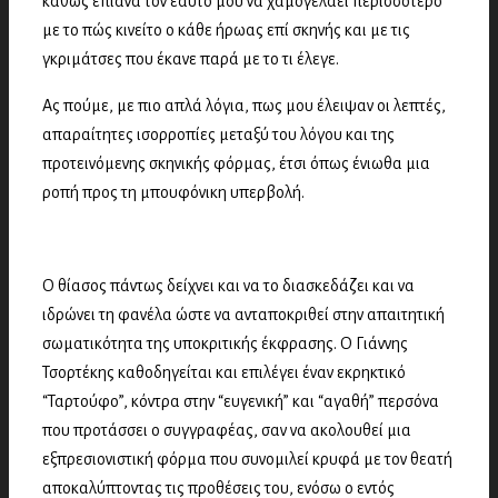
καθώς έπιανα τον εαυτό μου να χαμογελάει περισσότερο
με το πώς κινείτο ο κάθε ήρωας επί σκηνής και με τις
γκριμάτσες που έκανε παρά με το τι έλεγε.
Ας πούμε, με πιο απλά λόγια, πως μου έλειψαν οι λεπτές,
απαραίτητες ισορροπίες μεταξύ του λόγου και της
προτεινόμενης σκηνικής φόρμας, έτσι όπως ένιωθα μια
ροπή προς τη μπουφόνικη υπερβολή.
Ο θίασος πάντως δείχνει και να το διασκεδάζει και να
ιδρώνει τη φανέλα ώστε να ανταποκριθεί στην απαιτητική
σωματικότητα της υποκριτικής έκφρασης. Ο Γιάννης
Τσορτέκης καθοδηγείται και επιλέγει έναν εκρηκτικό
“Ταρτούφο”, κόντρα στην “ευγενική” και “αγαθή” περσόνα
που προτάσσει ο συγγραφέας, σαν να ακολουθεί μια
εξπρεσιονιστική φόρμα που συνομιλεί κρυφά με τον θεατή
αποκαλύπτοντας τις προθέσεις του, ενόσω ο εντός