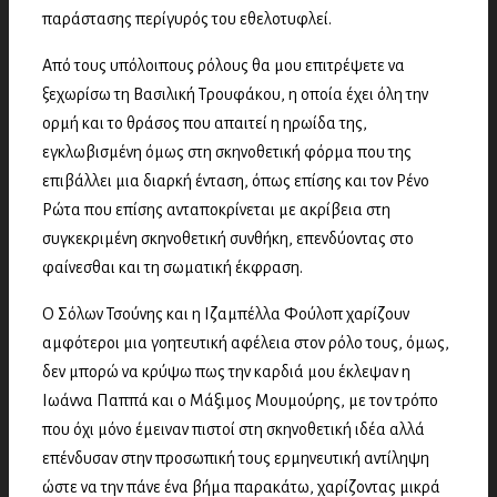
παράστασης περίγυρός του εθελοτυφλεί.
Από τους υπόλοιπους ρόλους θα μου επιτρέψετε να
ξεχωρίσω τη Βασιλική Τρουφάκου, η οποία έχει όλη την
ορμή και το θράσος που απαιτεί η ηρωίδα της,
εγκλωβισμένη όμως στη σκηνοθετική φόρμα που της
επιβάλλει μια διαρκή ένταση, όπως επίσης και τον Ρένο
Ρώτα που επίσης ανταποκρίνεται με ακρίβεια στη
συγκεκριμένη σκηνοθετική συνθήκη, επενδύοντας στο
φαίνεσθαι και τη σωματική έκφραση.
Ο Σόλων Τσούνης και η Ιζαμπέλλα Φούλοπ χαρίζουν
αμφότεροι μια γοητευτική αφέλεια στον ρόλο τους, όμως,
δεν μπορώ να κρύψω πως την καρδιά μου έκλεψαν η
Ιωάννα Παππά και ο Μάξιμος Μουμούρης, με τον τρόπο
που όχι μόνο έμειναν πιστοί στη σκηνοθετική ιδέα αλλά
επένδυσαν στην προσωπική τους ερμηνευτική αντίληψη
ώστε να την πάνε ένα βήμα παρακάτω, χαρίζοντας μικρά