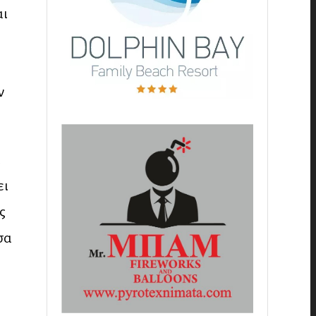
αι
ν
α
ει
ς
σα