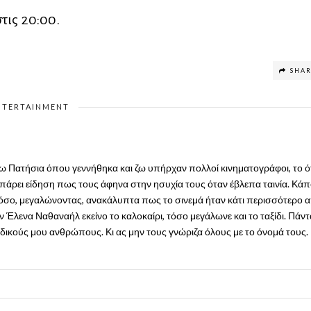
τις 20:00.
SHA
NTERTAINMENT
άτω Πατήσια όπου γεννήθηκα και ζω υπήρχαν πολλοί κινηματογράφοι, το ό
χαν πάρει είδηση πως τους άφηνα στην ησυχία τους όταν έβλεπα ταινία. Κά
Κι όσο, μεγαλώνοντας, ανακάλυπτα πως το σινεμά ήταν κάτι περισσότερο 
ν Έλενα Ναθαναήλ εκείνο το καλοκαίρι, τόσο μεγάλωνε και το ταξίδι. Πάντ
 δικούς μου ανθρώπους. Κι ας μην τους γνώριζα όλους με το όνομά τους.