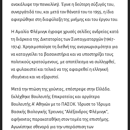
ανακάλυψε την πενικιλίνη). Έγινε η δεύτερη σύζυγός του,
συνεργάτιδά του, και μετά τον θάνατό του το 1955, η ίδια
αφιερώθηκε στη διαφύλαξη της μνήμης και του έργου του.
Η Αμαλία Φλέμινγκ έγραψε χρυσές σελίδες ανδρείας κατά
τη διάρκεια της Δικτατορίας των Συνταγματαρχών (1967-
1974). Χρησιμοποίησε τη διεθνή της αναγνωρισιμότητα για
να καταγγείλει τα βασανιστήρια και να υποστηρίξει τους
πολιτικούς κρατούμενους, με αποτέλεσμα να συλληφθεί,
να φυλακιστεί και τελικά να της αφαιρεθεί η ελληνική
ιθαγένεια και να εξοριστεί.
Μετά την πτώση της χούντας, επέστρεψε στην Ελλάδα.
Εκλέχθηκε Βουλευτής Επικρατείας και αργότερα
Βουλευτής Α’ Αθηνών με το ΠΑΣΟΚ. Ίδρυσε το Ίδρυμα
Βασικής Βιολογικής Έρευνας “Αλέξανδρος Φλέμινγκ”,
αφήνοντας παρακαταθήκη στον τομέα της επιστήμης.
Αγωνίστηκε σθεναρά για την υπεράσπιση των