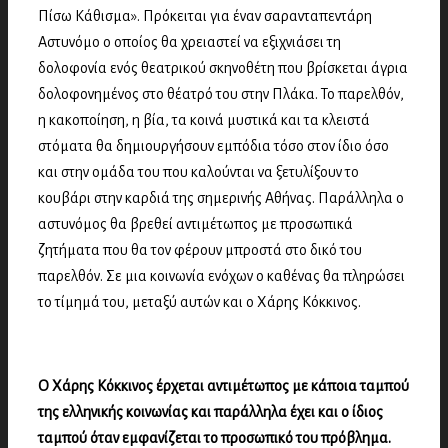
Πίσω Κάθισμα». Πρόκειται για έναν σαρανταπεντάρη
Αστυνόμο ο οποίος θα χρειαστεί να εξιχνιάσει τη
δολοφονία ενός θεατρικού σκηνοθέτη που βρίσκεται άγρια
δολοφονημένος στο θέατρό του στην Πλάκα. Το παρελθόν,
η κακοποίηση, η βία, τα κοινά μυστικά και τα κλειστά
στόματα θα δημιουργήσουν εμπόδια τόσο στον ίδιο όσο
και στην ομάδα του που καλούνται να ξετυλίξουν το
κουβάρι στην καρδιά της σημερινής Αθήνας. Παράλληλα ο
αστυνόμος θα βρεθεί αντιμέτωπος με προσωπικά
ζητήματα που θα τον φέρουν μπροστά στο δικό του
παρελθόν. Σε μια κοινωνία ενόχων ο καθένας θα πληρώσει
το τίμημά του, μεταξύ αυτών και ο Χάρης Κόκκινος.
Ο Χάρης Κόκκινος έρχεται αντιμέτωπος με κάποια ταμπού
της ελληνικής κοινωνίας και παράλληλα έχει και ο ίδιος
ταμπού όταν εμφανίζεται το προσωπικό του πρόβλημα.