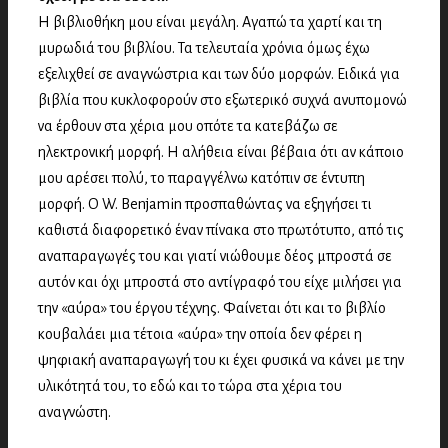
Η βιβλιοθήκη μου είναι μεγάλη. Αγαπώ τα χαρτί και τη
μυρωδιά του βιβλίου. Τα τελευταία χρόνια όμως έχω
εξελιχθεί σε αναγνώστρια και των δύο μορφών. Ειδικά για
βιβλία που κυκλοφορούν στο εξωτερικό συχνά ανυπομονώ
να έρθουν στα χέρια μου οπότε τα κατεβάζω σε
ηλεκτρονική μορφή. Η αλήθεια είναι βέβαια ότι αν κάποιο
μου αρέσει πολύ, το παραγγέλνω κατόπιν σε έντυπη
μορφή. Ο W. Benjamin προσπαθώντας να εξηγήσει τι
καθιστά διαφορετικό έναν πίνακα στο πρωτότυπο, από τις
αναπαραγωγές του και γιατί νιώθουμε δέος μπροστά σε
αυτόν και όχι μπροστά στο αντίγραφό του είχε μιλήσει για
την «αύρα» του έργου τέχνης. Φαίνεται ότι και το βιβλίο
κουβαλάει μια τέτοια «αύρα» την οποία δεν φέρει η
ψηφιακή αναπαραγωγή του κι έχει φυσικά να κάνει με την
υλικότητά του, το εδώ και το τώρα στα χέρια του
αναγνώστη.