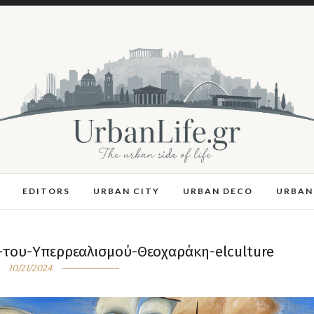
EDITORS
URBAN CITY
URBAN DECO
URBAN
-του-Υπερρεαλισμού-Θεοχαράκη-elculture
10/21/2024